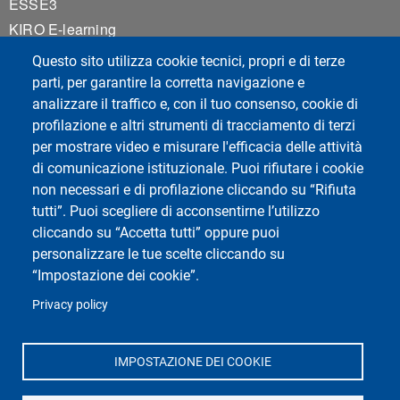
ESSE3
KIRO E-learning
Dipartimento di Studi
Questo sito utilizza cookie tecnici, propri e di terze
Umanistici
parti, per garantire la corretta navigazione e
Cookie settings
analizzare il traffico e, con il tuo consenso, cookie di
profilazione e altri strumenti di tracciamento di terzi
per mostrare video e misurare l'efficacia delle attività
Social del corso di laurea
di comunicazione istituzionale. Puoi rifiutare i cookie
non necessari e di profilazione cliccando su “Rifiuta
tutti”. Puoi scegliere di acconsentirne l’utilizzo
cliccando su “Accetta tutti” oppure puoi
personalizzare le tue scelte cliccando su
“Impostazione dei cookie”.
Privacy policy
Social di Ateneo
IMPOSTAZIONE DEI COOKIE