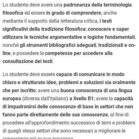
Lo studente deve avere una
padronanza della terminologia
filosofica
ed essere
in grado di comprendere
, anche
mediante il supporto della letteratura critica,
i testi
significativi della tradizione filosofica
;
conoscere e saper
utilizzare le tecniche argomentative e logiche fondamentali
,
nonché
gli strumenti bibliografici adeguati
,
tradizionali e on-
line
, e possedere le
competenze per accedere alla
consultazione dei testi
.
Lo studente deve essere
capace di comunicare in modo
chiaro e strutturato idee, problemi e soluzioni sia oralmente
che per iscritto
; avere una
buona conoscenza di una lingua
europea
(diversa dall’italiano)
a livello B1
; avere la
capacità
di impadronirsi delle conoscenze di base in settori che non
fanno parte direttamente delle sue conoscenze
, al fine di
procedere all’approfondimento successivo di temi e problemi
di quegli stessi settori che sono necessari a migliorare le
conoscenze già in suo possesso.